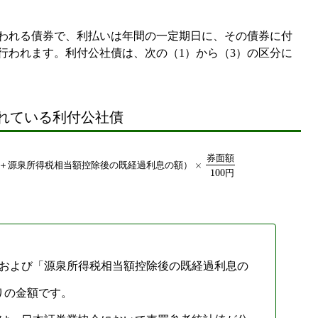
われる債券で、利払いは年間の一定期日に、その債券に付
行われます。利付公社債は、次の（1）から（3）の区分に
れている利付公社債
券
面
額
×
＋
源
泉
所
得
税
相
当
額
控
除
後
の
既
経
過
利
息
の
額
）
100
円
および「源泉所得税相当額控除後の既経過利息の
りの金額です。