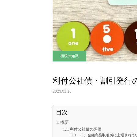
相続の知識
利付公社債・割引発行
2023.01.16
目次
概要
利付公社債の評価
（1）金融商品取引所に上場されて