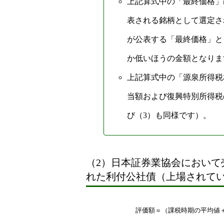
上記算式中の「最終価格」
表される銘柄として選定さ
が公表する「最終価格」と
か低いほうの金額となりま
上記算式中の「源泉所得税
当額および復興特別所得税
び（3）も同様です）。
（2）日本証券業協会において
れた利付公社債（上場されて
評
価
額
＝
（
課
税
時
期
の
平
均
値