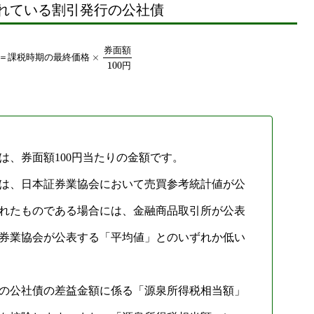
れている割引発行の公社債
券
面
額
×
＝
課
税
時
期
の
最
終
価
格
100
円
は、券面額100円当たりの金額です。
は、日本証券業協会において売買参考統計値が公
れたものである場合には、金融商品取引所が公表
券業協会が公表する「平均値」とのいずれか低い
の公社債の差益金額に係る「源泉所得税相当額」