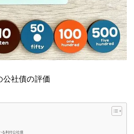
の公社債の評価
いる利付公社債