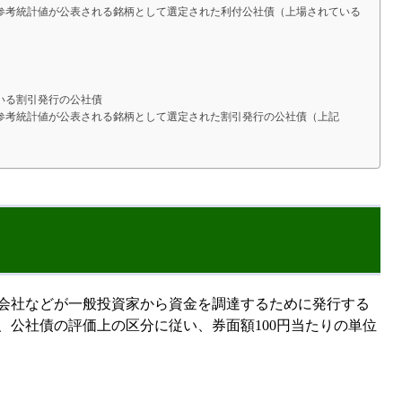
参考統計値が公表される銘柄として選定された利付公社債（上場されている
いる割引発行の公社債
参考統計値が公表される銘柄として選定された割引発行の公社債（上記
会社などが一般投資家から資金を調達するために発行する
、公社債の評価上の区分に従い、券面額100円当たりの単位