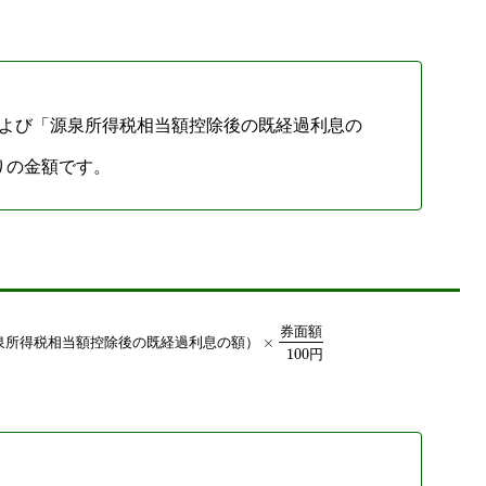
よび「源泉所得税相当額控除後の既経過利息の
りの金額です。
券
面
額
×
泉
所
得
税
相
当
額
控
除
後
の
既
経
過
利
息
の
額
）
100
円