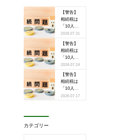
【警告】
相続税は
「10人に
1人」の
2026.07.31
時代へ―
【警告】
課税割合
相続税は
上昇の実
「10人に
態とその
1人」の
2026.07.24
背景③
時代へ―
【警告】
課税割合
相続税は
上昇の実
「10人に
態とその
1人」の
2026.07.17
背景②
時代へ―
課税割合
上昇の実
態とその
カテゴリー
背景①