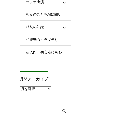
ラジオ出演
相続のことをAIに聞い
相続の知識
てみた
相続安心クラブ便り
超入門 初心者にもわ
かる相続
月
間
月間アーカイブ
ア
ー
カ
イ
ブ