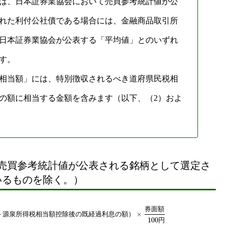
は、日本証券業協会において売買参考統計値が公
れた利付公社債である場合には、金融商品取引所
日本証券業協会が公表する「平均値」とのいずれ
す。
相当額」には、特別徴収されるべき道府県民税相
の額に相当する金額を含みます（以下、（2）およ
売買参考統計値が公表される銘柄として選定さ
いるものを除く。）
券
面
額
×
＋
源
泉
所
得
税
相
当
額
控
除
後
の
既
経
過
利
息
の
額
）
100
円