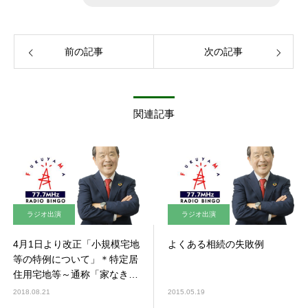
前の記事
次の記事
関連記事
ラジオ出演
ラジオ出演
4月1日より改正「小規模宅地
よくある相続の失敗例
等の特例について」＊特定居
住用宅地等～通称「家なき子
特例」 ＊貸付事業用宅地等
2018.08.21
2015.05.19