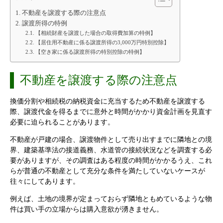
不動産を譲渡する際の注意点
譲渡所得の特例
【相続財産を譲渡した場合の取得費加算の特例】
【居住用不動産に係る譲渡所得の3,000万円特別控除】
【空き家に係る譲渡所得の特別控除の特例】
不動産を譲渡する際の注意点
換価分割や相続税の納税資金に充当するため不動産を譲渡する
際、譲渡代金を得るまでに意外と時間がかかり資金計画を見直す
必要に迫られることがあります。
不動産が戸建の場合、譲渡物件として売り出すまでに隣地との境
界、建築基準法の接道義務、水道管の接続状況などを調査する必
要がありますが、その調査はある程度の時間がかかるうえ、これ
らが普通の不動産として充分な条件を満たしていないケースが
往々にしてあります。
例えば、土地の境界が定まっておらず隣地ともめているような物
件は買い手の立場からは購入意欲が湧きません。