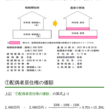
①配偶者居住権の価額
上記
「①配偶者居住権の価額」
の算式より
33
10
12
年
－
年
－
年
2
,
000
2
,
000
×
×
0.701
13
,
294
,
78
万
円
－
万
円
＝