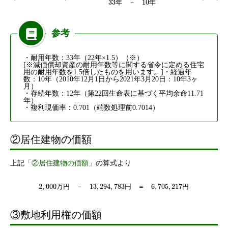
33
10
年
－
年
参考
・耐用年数：33年（22年×1.5）（※）
[※減価償却資産の耐用年数等に関する省令に定める住宅
用の耐用年数を1.5倍したものを用います。]・経過年
数：10年（2010年12月1日から2021年3月20日：10年3ヶ
月）
・存続年数：12年（第22回生命表に基づく平均余命11.71
年）
・複利現価率：0.701（端数処理前0.7014）
②居住建物の価額
上記
「②居住建物の価額」
の算式より
2
,
000
13
,
294
,
783
6
,
705
,
217
万
円
－
円
＝
円
③敷地利用権の価額