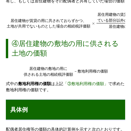
有し、もしくは居住建物をその配偶者と共有していた場合の価額
居
住
用
建
物
の
賃
貸
て
い
る
部
分
以
外
の
居
住
建
物
が
賃
貸
の
用
に
共
さ
れ
て
お
ら
ず
か
つ
、
×
土
地
が
共
用
で
な
い
も
の
と
し
た
場
合
の
相
続
税
評
価
額
居
住
建
物
の
④居住建物の敷地の用に供される
土地の価額
居
住
建
物
の
敷
地
の
用
に
－
敷
地
利
用
権
の
価
額
供
さ
れ
る
土
地
の
相
続
税
評
価
額
式中の
敷地利用権の価額
は上記
「③敷地利用権の価額」
で求めた
敷地利用権の価額です。
具体例
配偶者居住権等の価額の具体的計算例を示すと次のとおりです。