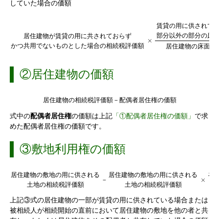
していた場合の価額
賃
貸
の
用
に
供
さ
れ
て
部
分
以
外
の
部
分
の
床
居
住
建
物
が
賃
貸
の
用
に
共
さ
れ
て
お
ら
ず
×
か
つ
共
用
で
な
い
も
の
と
し
た
場
合
の
相
続
税
評
価
額
居
住
建
物
の
床
面
積
②居住建物の価額
居
住
建
物
の
相
続
税
評
価
額
－
配
偶
者
居
住
権
の
価
額
式中の
配偶者居住権
の価額は上記
「①配偶者居住権の価額」
で求
めた配偶者居住権の価額です。
③敷地利用権の価額
居
住
建
物
の
敷
地
の
用
に
供
さ
れ
る
居
住
建
物
の
敷
地
の
用
に
供
さ
れ
る
在
×
－
土
地
の
相
続
税
評
価
額
土
地
の
相
続
税
評
価
額
上記③式の居住建物の一部が賃貸の用に供されている場合または
被相続人が相続開始の直前において居住建物の敷地を他の者と共