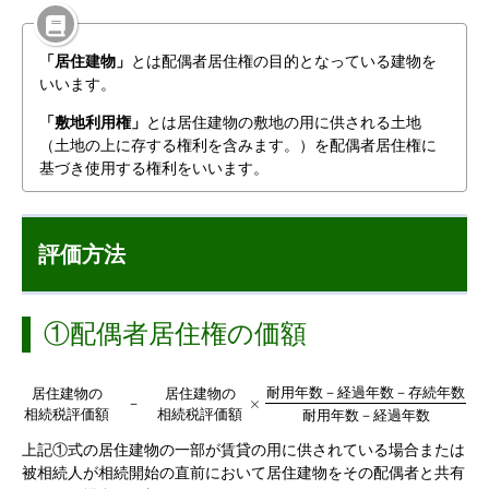
「居住建物」
とは配偶者居住権の目的となっている建物を
いいます。
「敷地利用権」
とは居住建物の敷地の用に供される土地
（土地の上に存する権利を含みます。）を配偶者居住権に
基づき使用する権利をいいます。
評価方法
①配偶者居住権の価額
耐
用
年
数
－
経
過
年
数
－
存
続
年
数
居
住
建
物
の
居
住
建
物
の
×
×
－
相
続
税
評
価
額
相
続
税
評
価
額
耐
用
年
数
－
経
過
年
数
上記①式の居住建物の一部が賃貸の用に供されている場合または
被相続人が相続開始の直前において居住建物をその配偶者と共有