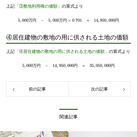
上記
「③敷地利用権の価額」
の算式より
5
,
000
5
,
000
×
0.701
14
,
950
,
000
万
円
－
万
円
＝
円
④居住建物の敷地の用に供される土地の価額
上記
「④居住建物の敷地の用に供される土地の価額」
の算式より
5
,
000
14
,
950
,
000
35
,
050
,
000
万
円
－
円
＝
円
前の記事
次の記事
関連記事